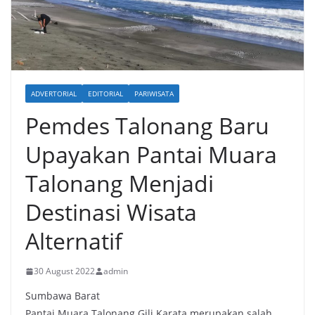
ADVERTORIAL
EDITORIAL
PARIWISATA
Pemdes Talonang Baru
Upayakan Pantai Muara
Talonang Menjadi
Destinasi Wisata
Alternatif
30 August 2022
admin
Sumbawa Barat
Pantai Muara Talonang Gili Karata merupakan salah