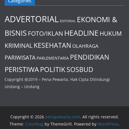
Categories
ADVERTORIAL
EKONOMI &
EDITORIAL
BISNIS
HEADLINE
FOTO/IKLAN
HUKUM
KESEHATAN
KRIMINAL
OLAHRAGA
PENDIDIKAN
PARIWISATA
PARLEMENTARIA
PERISTIWA
POLITIK
SOSBUD
Copyright @2019 – Pena Pewarta. Hak Cipta Dilindungi
Undang – Undang
Copyright © 2026
penapewarta.com
. All rights reserved.
Theme:
ColorMag
by ThemeGrill. Powered by
WordPress
.