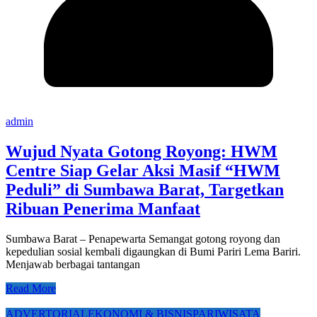
admin
Wujud Nyata Gotong Royong: HWM
Centre Siap Gelar Aksi Masif “HWM
Peduli” di Sumbawa Barat, Targetkan
Ribuan Penerima Manfaat
Sumbawa Barat – Penapewarta Semangat gotong royong dan
kepedulian sosial kembali digaungkan di Bumi Pariri Lema Bariri.
Menjawab berbagai tantangan
Read More
ADVERTORIAL
EKONOMI & BISNIS
PARIWISATA