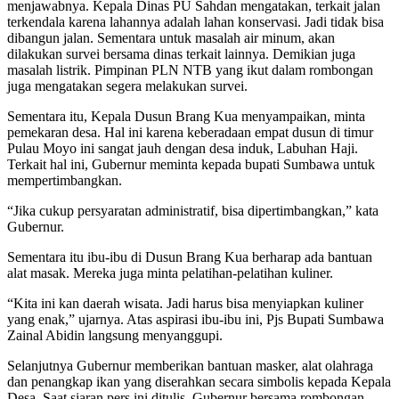
menjawabnya. Kepala Dinas PU Sahdan mengatakan, terkait jalan
terkendala karena lahannya adalah lahan konservasi. Jadi tidak bisa
dibangun jalan. Sementara untuk masalah air minum, akan
dilakukan survei bersama dinas terkait lainnya. Demikian juga
masalah listrik. Pimpinan PLN NTB yang ikut dalam rombongan
juga mengatakan segera melakukan survei.
Sementara itu, Kepala Dusun Brang Kua menyampaikan, minta
pemekaran desa. Hal ini karena keberadaan empat dusun di timur
Pulau Moyo ini sangat jauh dengan desa induk, Labuhan Haji.
Terkait hal ini, Gubernur meminta kepada bupati Sumbawa untuk
mempertimbangkan.
“Jika cukup persyaratan administratif, bisa dipertimbangkan,” kata
Gubernur.
Sementara itu ibu-ibu di Dusun Brang Kua berharap ada bantuan
alat masak. Mereka juga minta pelatihan-pelatihan kuliner.
“Kita ini kan daerah wisata. Jadi harus bisa menyiapkan kuliner
yang enak,” ujarnya. Atas aspirasi ibu-ibu ini, Pjs Bupati Sumbawa
Zainal Abidin langsung menyanggupi.
Selanjutnya Gubernur memberikan bantuan masker, alat olahraga
dan penangkap ikan yang diserahkan secara simbolis kepada Kepala
Desa. Saat siaran pers ini ditulis, Gubernur bersama rombongan