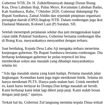
Gubernur NTB, Dr. H. Zulkieflimansyah datangi Dusun Brang
Kua, Desa Labuhan Haji, Pulau Moyo, Kecamatan Labuhan Badas,
Kab Sumbawa, Rabu, 7 Oktober 2020. Gubernur didampingi Pjs
Bupati Sumbawa, Zainal Abidin dan sejumlah pimpinan organisasi
perangkat daerah (OPD) lingkup NTB. Dalam rombongan juga ikut
Danlanal Mataram, Kolonel Laut (P) Suratun, SH.
Setelah menempuh perjalanan sekitar dua jam menggunakan kapal
cepat milik Polairud Sumbawa, Gubernur bersama rombongan tiba
di Brang Kua, masyarakatnya menyambut dengan terharu.
Saat berdialog, Kepala Desa Labu Aji mengaku terharu menerima
kunjungan gubernur, Pjs Bupati Sumbawa bersama rombongan. Dia
berharap kedatangan gubernur ke pulau terpencil ini bisa
memberikan solusi atas masalah yang dihadapi masyarakatnya
selama ini.
“Ada tiga masalah utama yang kami hadapi. Pertama masalah jalan
lingkungan. Kemudian kami juga ingin menikmati listrik. Selama ini
hanya menikmati PLTS. Hanya pada malam hari. Untuk membeli
es, kami harus berlayar ke Dompu.Dan ketiga masalah air bersih.
Kami berharap kami tidak lagi diberi janji-janji. Kami sudah bosan
dengan janji-janji,” ujarnya.
Terkait hal itu, Gubernur Zul langsung meminta kepala Dinas terkait