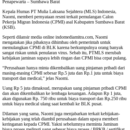
Penapewarta – Sumbawa Barat
Kepala Humas PT Mulia Laksana Sejahtera (MLS) Indonesia,
Naomi, memberi pernyataan resmi terkait pemulangan Calon
Pekerja Migran Indonesia (CPMI) asal Kabupaten Sumbawa Barat
(KSB).
Seperti dilansir media online indomediamitra.com, Naomi
mengatakan jika pihaknya dihimbau oleh pemerintah untuk
memulangkan CPMI di BLK karena berkumpulnya orang banyak
sangat riskan untuk penularan virus. Sebab itu, PTMLS merubah
kebijakan jaminan supaya lebih ringan dan CPMI bisa cepat pulang.
“Perusahaan hanya minta dikembalikan uang pinjaman pribadi dari
masing-masing CPMI sebesar Rp.5 juta dan Rp.1 juta untuk biaya
transport dan medical,” jelas Naomi.
Uang Rp 5 juta dimaksud, merupakan uang pinjaman pribadi CPMI
dan akan dikembalikan ke lembaga keuangan. Adapun Rp 1 juta,
akan digunakan Rp. 750 ribu untuk biaya transport dan Rp.250 ribu
untuk biaya medical ulang saat kembali ke BLK pusat.
Dilaman yang sama, Naomi juga menjabarkan terkait kebijakan-
kebijakan yang telah diambil perusahaan dalam upaya memberi
keringanan kepada CPMI. Yakni sebelumnya meminta Jaminan
biaya proses meliputi uang sebesar biaya proses / BPKB / sertifikat,