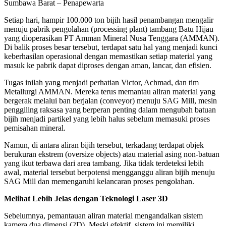
Sumbawa Barat – Penapewarta
Setiap hari, hampir 100.000 ton bijih hasil penambangan mengalir
menuju pabrik pengolahan (processing plant) tambang Batu Hijau
yang dioperasikan PT Amman Mineral Nusa Tenggara (AMMAN).
Di balik proses besar tersebut, terdapat satu hal yang menjadi kunci
keberhasilan operasional dengan memastikan setiap material yang
masuk ke pabrik dapat diproses dengan aman, lancar, dan efisien.
Tugas inilah yang menjadi perhatian Victor, Achmad, dan tim
Metallurgi AMMAN. Mereka terus memantau aliran material yang
bergerak melalui ban berjalan (conveyor) menuju SAG Mill, mesin
penggiling raksasa yang berperan penting dalam mengubah batuan
bijih menjadi partikel yang lebih halus sebelum memasuki proses
pemisahan mineral.
Namun, di antara aliran bijih tersebut, terkadang terdapat objek
berukuran ekstrem (oversize objects) atau material asing non-batuan
yang ikut terbawa dari area tambang. Jika tidak terdeteksi lebih
awal, material tersebut berpotensi mengganggu aliran bijih menuju
SAG Mill dan memengaruhi kelancaran proses pengolahan.
Melihat Lebih Jelas dengan Teknologi Laser 3D
Sebelumnya, pemantauan aliran material mengandalkan sistem
kamera dua dimensi (2D). Meski efektif, sistem ini memiliki