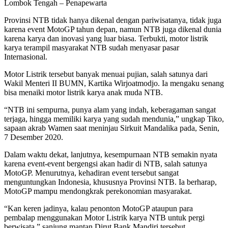
Lombok Tengah – Penapewarta
Provinsi NTB tidak hanya dikenal dengan pariwisatanya, tidak juga
karena event MotoGP tahun depan, namun NTB juga dikenal dunia
karena karya dan inovasi yang luar biasa. Terbukti, motor listrik
karya terampil masyarakat NTB sudah menyasar pasar
Internasional.
Motor Listrik tersebut banyak menuai pujian, salah satunya dari
Wakil Menteri II BUMN, Kartika Wirjoatmodjo. Ia mengaku senang
bisa menaiki motor listrik karya anak muda NTB.
“NTB ini sempurna, punya alam yang indah, keberagaman sangat
terjaga, hingga memiliki karya yang sudah mendunia,” ungkap Tiko,
sapaan akrab Wamen saat meninjau Sirkuit Mandalika pada, Senin,
7 Desember 2020.
Dalam waktu dekat, lanjutnya, kesempurnaan NTB semakin nyata
karena event-event bergengsi akan hadir di NTB, salah satunya
MotoGP. Menurutnya, kehadiran event tersebut sangat
menguntungkan Indonesia, khususnya Provinsi NTB. Ia berharap,
MotoGP mampu mendongkrak perekonomian masyarakat.
“Kan keren jadinya, kalau penonton MotoGP ataupun para
pembalap menggunakan Motor Listrik karya NTB untuk pergi
berwisata,” sanjung mantan Dirut Bank Mandiri tersebut.