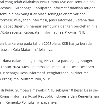
mal yang telah dilakukan PPID Utama KSB dan semua pihak
stasi KSB sebagai Kabupaten Informatif tidaklah mudah.
semua pihak yang luar biasa sehingga enam variabel
Informasi, Pelayanan Informasi, Jenis Informasi, Sarana dan
sasi dapat dipenuhi hampir sempurna dengan perolehan nilai
/Kota sebagai Kabupaten Informatif se-Provinsi NTB.
ian kita karena pada tahun 2023blalu, KSB hanya berada
i bawah Kota Mataram,” jelasnya.
perdana dalam mengusung PPID Desa pada Ajang Anugerah
B Tahun 2024. Meski petama kali mengikuti, Desa Desaberu
NTB sebagai Desa Informatif. Penghargaan ini diterima
 Brang Rea, Muttamudin, S.TP.
 di Pulau Sumbawa mewakili NTB sebagai 10 Besar Desa se-
h Komisi Informasi Pusat Republik Indonesia dan Kementerian
an (Kemenko Polhukam),’ paparnya.