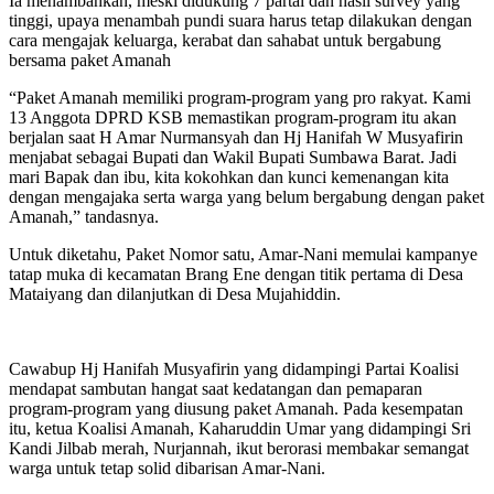
Ia menambahkan, meski didukung 7 partai dan hasil survey yang
tinggi, upaya menambah pundi suara harus tetap dilakukan dengan
cara mengajak keluarga, kerabat dan sahabat untuk bergabung
bersama paket Amanah
“Paket Amanah memiliki program-program yang pro rakyat. Kami
13 Anggota DPRD KSB memastikan program-program itu akan
berjalan saat H Amar Nurmansyah dan Hj Hanifah W Musyafirin
menjabat sebagai Bupati dan Wakil Bupati Sumbawa Barat. Jadi
mari Bapak dan ibu, kita kokohkan dan kunci kemenangan kita
dengan mengajaka serta warga yang belum bergabung dengan paket
Amanah,” tandasnya.
Untuk diketahu, Paket Nomor satu, Amar-Nani memulai kampanye
tatap muka di kecamatan Brang Ene dengan titik pertama di Desa
Mataiyang dan dilanjutkan di Desa Mujahiddin.
Cawabup Hj Hanifah Musyafirin yang didampingi Partai Koalisi
mendapat sambutan hangat saat kedatangan dan pemaparan
program-program yang diusung paket Amanah. Pada kesempatan
itu, ketua Koalisi Amanah, Kaharuddin Umar yang didampingi Sri
Kandi Jilbab merah, Nurjannah, ikut berorasi membakar semangat
warga untuk tetap solid dibarisan Amar-Nani.