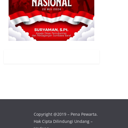
Copyright @2019 – Pena Pewarta.
Hak Cipta Dilindungi Undang –