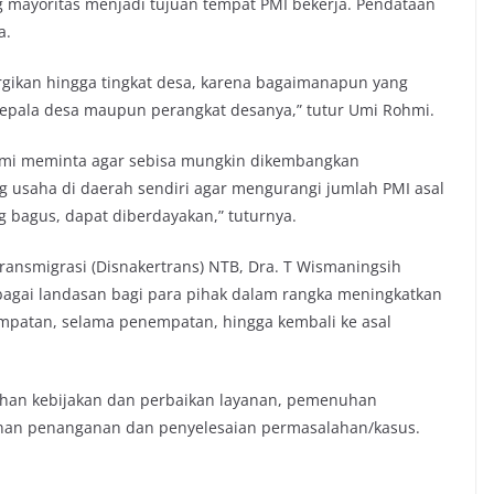
g mayoritas menjadi tujuan tempat PMI bekerja. Pendataan
a.
nergikan hingga tingkat desa, karena bagaimanapun yang
kepala desa maupun perangkat desanya,” tutur Umi Rohmi.
hmi meminta agar sebisa mungkin dikembangkan
saha di daerah sendiri agar mengurangi jumlah PMI asal
g bagus, dapat diberdayakan,” tuturnya.
ransmigrasi (Disnakertrans) NTB, Dra. T Wismaningsih
agai landasan bagi para pihak dalam rangka meningkatkan
empatan, selama penempatan, hingga kembali ke asal
nahan kebijakan dan perbaikan layanan, pemenuhan
ayanan penanganan dan penyelesaian permasalahan/kasus.