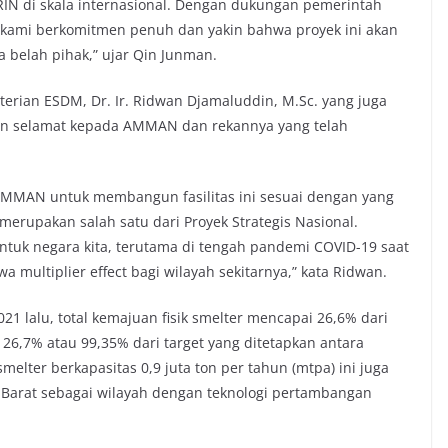
RIN di skala internasional. Dengan dukungan pemerintah
kami berkomitmen penuh dan yakin bahwa proyek ini akan
a belah pihak,” ujar Qin Junman.
terian ESDM, Dr. Ir. Ridwan Djamaluddin, M.Sc. yang juga
kan selamat kepada AMMAN dan rekannya yang telah
AMMAN untuk membangun fasilitas ini sesuai dengan yang
erupakan salah satu dari Proyek Strategis Nasional.
ntuk negara kita, terutama di tengah pandemi COVID-19 saat
 multiplier effect bagi wilayah sekitarnya,” kata Ridwan.
021 lalu, total kemajuan fisik smelter mencapai 26,6% dari
 26,7% atau 99,35% dari target yang ditetapkan antara
elter berkapasitas 0,9 juta ton per tahun (mtpa) ini juga
 Barat sebagai wilayah dengan teknologi pertambangan