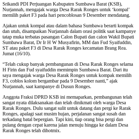
Srikandi PDI Perjuangan Kabupaten Sumbawa Barat (KSB),
Nurjannah, mengajak warga Desa Rarak Ronges untuk ‘kompal’
memilih paket F3 pada hari pencoblosan 9 Desember mendatang.
Ajakan untuk kompal atau dalam bahasa Sumbawa berarti kompak
dan utuh, disampaikan Nurjannah dalam orasi politik saat kampanye
tatap muka terbatas pasangan Calon Bupati dan calon Wakil Bupati
Sumbawa Barat, Dr Ir H W Musyafirin, MM dan Fud Syaifuddin,
ST atau paket F3 di Desa Rarak Ronges kecamatan Brang Rea.
Jumat (16/10).
“Telah cukup banyak pembangunan di Desa Rarak Ronges selama
H Firin dan Fud syaifuddin memimpin Sumbawa Barat. Dari itu
saya mengajak warga Desa Rarak Ronges untuk kompak memilih
F3, coblos kolom bergambar pada 9 Desember nanti,” ajak
Nurjannah, saat kampanye di Dusun Ronges.
Anggota Fraksi DPRD KSB ini memaparkan, pembangunan telah
sangat nyata dilaksanakan dan telah dinikmati oleh warga Desa
Rarak Ronges. Dulu sangat sulit untuk datang dan pergi ke Rarak
Ronges, apalagi saat musim hujan, perjalanan sangat susah dan
terkadang batal bepergian. Tapi kini, tiap orang bisa pergi dan
pulang dengan cepat karena jalan menuju hingga ke dalam Desa
Rarak Ronges telah dihotmix.