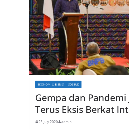
EKONOMI & BISNIS
SOSBUD
Gempa dan Pandemi J
Terus Eksis Berkat In
23 July 2020
admin