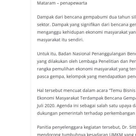
Mataram – penapewarta
Dampak dari bencana gempabumi dua tahun sila
sektor. Dampak yang signifikan dari bencana 
menganggu kehidupan ekonomi masyarakat yang
masyarakat itu sendiri.
Untuk itu, Badan Nasional Penanggulangan B
yang dilakukan oleh Lembaga Penelitian dan P
rangka pemulihan ekonomi masyarakat yang te
pasca gempa, kelompok yang mendapatkan pend
Hal tersebut mencuat dalam acara “Temu Bisn
Ekonomi Masyarakat Terdampak Bencana Gempa” y
Juli 2020. Agenda ini sebagai salah satu upa
dukungan pemerintah terhadap perkembangan ek
Panitia penyelenggara kegiatan tersebut, Dr. Si
mendorong tumbuhnya kesadaran UMKM yang re