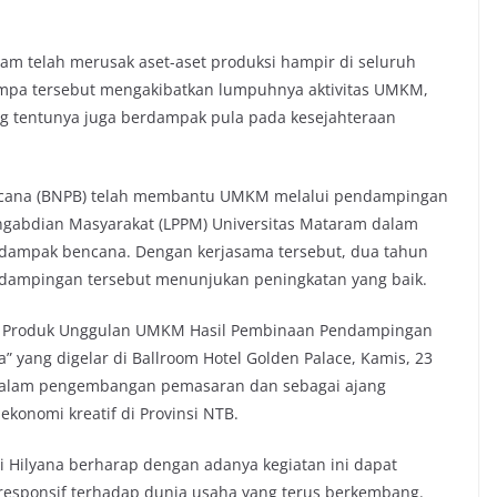
m telah merusak aset-aset produksi hampir di seluruh
gempa tersebut mengakibatkan lumpuhnya aktivitas UMKM,
 tentunya juga berdampak pula pada kesejahteraan
encana (BNPB) telah membantu UMKM melalui pendampingan
engabdian Masyarakat (LPPM) Universitas Mataram dalam
rdampak bencana. Dengan kerjasama tersebut, dua tahun
ampingan tersebut menunjukan peningkatan yang baik.
is Produk Unggulan UMKM Hasil Pembinaan Pendampingan
ang digelar di Ballroom Hotel Golden Palace, Kamis, 23
ya dalam pengembangan pemasaran dan sebagai ajang
onomi kreatif di Provinsi NTB.
tti Hilyana berharap dengan adanya kegiatan ini dapat
sponsif terhadap dunia usaha yang terus berkembang.