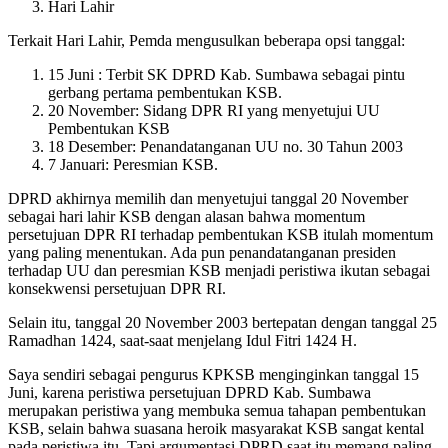
Hari Lahir
Terkait Hari Lahir, Pemda mengusulkan beberapa opsi tanggal:
15 Juni : Terbit SK DPRD Kab. Sumbawa sebagai pintu
gerbang pertama pembentukan KSB.
20 November: Sidang DPR RI yang menyetujui UU
Pembentukan KSB
18 Desember: Penandatanganan UU no. 30 Tahun 2003
7 Januari: Peresmian KSB.
DPRD akhirnya memilih dan menyetujui tanggal 20 November
sebagai hari lahir KSB dengan alasan bahwa momentum
persetujuan DPR RI terhadap pembentukan KSB itulah momentum
yang paling menentukan. Ada pun penandatanganan presiden
terhadap UU dan peresmian KSB menjadi peristiwa ikutan sebagai
konsekwensi persetujuan DPR RI.
Selain itu, tanggal 20 November 2003 bertepatan dengan tanggal 25
Ramadhan 1424, saat-saat menjelang Idul Fitri 1424 H.
Saya sendiri sebagai pengurus KPKSB menginginkan tanggal 15
Juni, karena peristiwa persetujuan DPRD Kab. Sumbawa
merupakan peristiwa yang membuka semua tahapan pembentukan
KSB, selain bahwa suasana heroik masyarakat KSB sangat kental
pada peristiwa itu. Tapi argumentasi DPRD saat itu memang paling